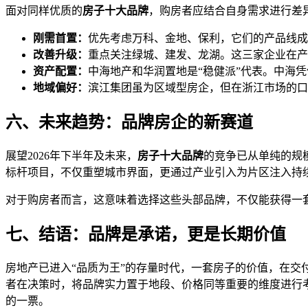
面对同样优质的
房子十大品牌
，购房者应结合自身需求进行差
刚需首置：
优先考虑万科、金地、保利，它们的产品线成
改善升级：
重点关注绿城、建发、龙湖。这三家企业在产
资产配置：
中海地产和华润置地是“稳健派”代表。中海
地域偏好：
滨江集团虽为区域型房企，但在浙江市场的口
六、未来趋势：品牌房企的新赛道
展望2026年下半年及未来，
房子十大品牌
的竞争已从单纯的规
标杆项目，不仅重塑城市界面，更通过产业引入为片区注入持
对于购房者而言，这意味着选择这些头部品牌，不仅能获得一
七、结语：品牌是承诺，更是长期价值
房地产已进入“品质为王”的存量时代，一套房子的价值，在交
者在决策时，将品牌实力置于地段、价格同等重要的维度进行
的一票。