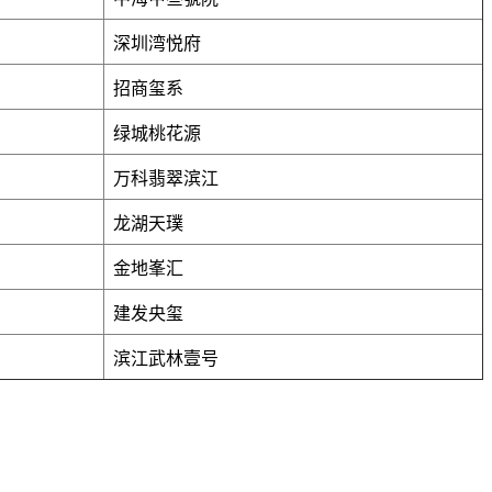
深圳湾悦府
招商玺系
绿城桃花源
万科翡翠滨江
龙湖天璞
金地峯汇
建发央玺
滨江武林壹号