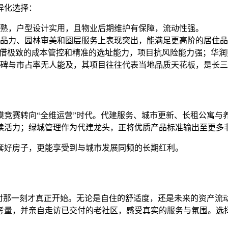
异化选择：
熟，户型设计实用，且物业后期维护有保障，流动性强。
品力、园林审美和圈层服务上表现突出，能满足更高阶的居住品
凭借极致的成本管控和精准的选址能力，项目抗风险能力强；华
碑与市占率无人能及，其项目往往代表当地品质天花板，是长三
模竞赛转向“全维运营”时代。代建服务、城市更新、长租公寓与
续活力；绿城管理作为代建龙头，正将优质产品标准输出至更多
套好房子，更能享受到与城市发展同频的长期红利。
付那一刻才真正开始。无论是自住的舒适度，还是未来的资产流
考量，并亲自走访已交付的老社区，感受真实的服务与氛围。选