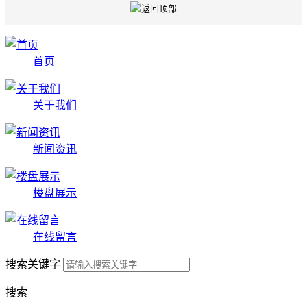
首页
关于我们
新闻资讯
楼盘展示
在线留言
搜索关键字
搜索