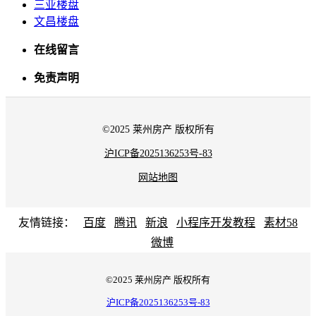
三亚楼盘
文昌楼盘
在线留言
免责声明
©2025 莱州房产 版权所有
沪ICP备2025136253号-83
网站地图
友情链接：
百度
腾讯
新浪
小程序开发教程
素材58
微博
©2025 莱州房产 版权所有
沪ICP备2025136253号-83