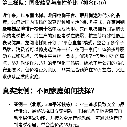
第三梯队：国货精品与高性价比（排名8-10）
近年来，以
东南电梯、龙闯电梯平台、蒂升尚途
为代表的品
牌，凭借对国内市场的深刻理解和灵活的服务模式，在
家用别
墅电梯品牌排行榜前十名
中表现抢眼。东南电梯拥有国家航天
级的电梯技术，其生产的别墅电梯在防爆、抗震等特殊性能上
表现优异。龙闯电梯则开创了“平台直营”模式，整合了多个子
品牌，消费者可以像挑选汽车一样，在同一家门店体验多种驱
动方式和风格，售后由平台统一负责，解决了“售后扯皮”的痛
点。蒂升尚途作为蒂升的年轻化子品牌，继承了母公司的核心
安全技术，但价格更为亲民，非常适合预算在20万左右、又追
求德系品质的家庭。
真实案例：不同家庭如何抉择？
案例一（北京，500平米独栋）：
业主追求极致安全与品
牌传承，最终选择
日立
定制款。电梯配备了地震感应自
动平层停靠功能，并接入全屋智能系统，可通过语音控
制电梯楼层，单台造价约35万元。