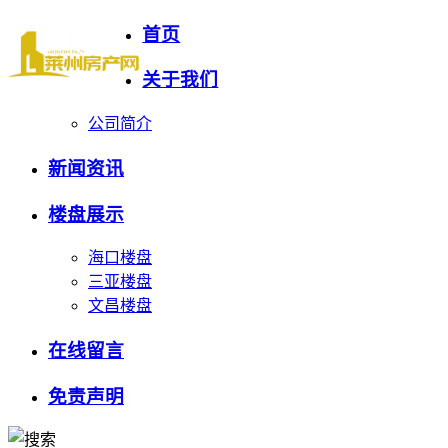
首页
关于我们
公司简介
新闻资讯
楼盘展示
海口楼盘
三亚楼盘
文昌楼盘
在线留言
免责声明