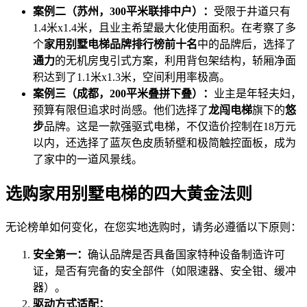
案例二（苏州，300平米联排中户）：
受限于井道只有
1.4米x1.4米，且业主希望最大化使用面积。在考察了多
个
家用别墅电梯品牌排行榜前十名
中的品牌后，选择了
通力
的无机房曳引式方案，利用背包架结构，轿厢净面
积达到了1.1米x1.3米，空间利用率极高。
案例三（成都，200平米叠拼下叠）：
业主是年轻夫妇，
预算有限但追求时尚感。他们选择了
龙闯电梯
旗下的
悠
步
品牌。这是一款强驱式电梯，不仅造价控制在18万元
以内，还选择了蓝灰色皮质轿壁和极简触控面板，成为
了家中的一道风景线。
选购家用别墅电梯的四大黄金法则
无论榜单如何变化，在您实地选购时，请务必遵循以下原则：
安全第一：
确认品牌是否具备国家特种设备制造许可
证，是否有完备的安全部件（如限速器、安全钳、缓冲
器）。
驱动方式适配：