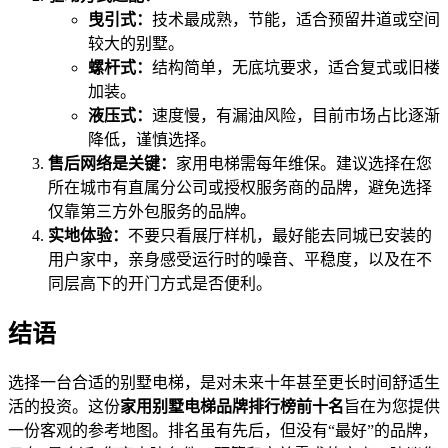
曳引式：
技术最成熟，节能，适合预留井道或空间
较大的别墅。
螺杆式：
结构简单，无底坑要求，适合复式或旧楼
加装。
液压式：
速度慢，有漏油风险，目前市场占比逐渐
降低，谨慎选择。
售后网络是关键：
家用电梯需每年维保。建议选择在您
所在城市有直属分公司或授权服务商的品牌，避免选择
仅靠第三方外包服务的品牌。
实地体验：
不要只看展厅样机，最好能去同城已安装的
用户家中，亲身感受运行时的噪音、平稳度，以及在不
同层高下的开门方式是否便利。
结语
选择一台合适的别墅电梯，是对未来十年甚至更长时间舒适生
活的投资。这份
家用别墅电梯品牌排行榜前十名
旨在为您提供
一份客观的参考地图。排名虽有先后，但没有“最好”的品牌，