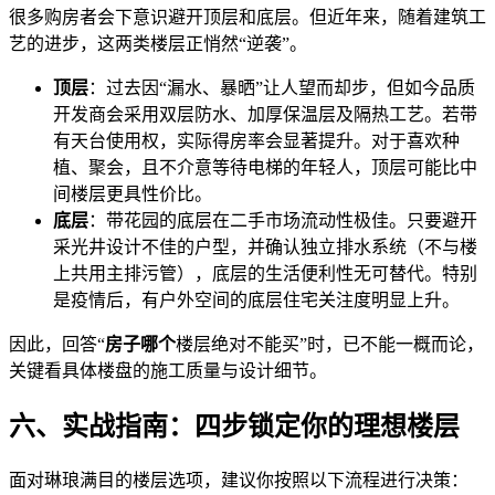
很多购房者会下意识避开顶层和底层。但近年来，随着建筑工
艺的进步，这两类楼层正悄然“逆袭”。
顶层
：过去因“漏水、暴晒”让人望而却步，但如今品质
开发商会采用双层防水、加厚保温层及隔热工艺。若带
有天台使用权，实际得房率会显著提升。对于喜欢种
植、聚会，且不介意等待电梯的年轻人，顶层可能比中
间楼层更具性价比。
底层
：带花园的底层在二手市场流动性极佳。只要避开
采光井设计不佳的户型，并确认独立排水系统（不与楼
上共用主排污管），底层的生活便利性无可替代。特别
是疫情后，有户外空间的底层住宅关注度明显上升。
因此，回答“
房子哪个
楼层绝对不能买”时，已不能一概而论，
关键看具体楼盘的施工质量与设计细节。
六、实战指南：四步锁定你的理想楼层
面对琳琅满目的楼层选项，建议你按照以下流程进行决策：