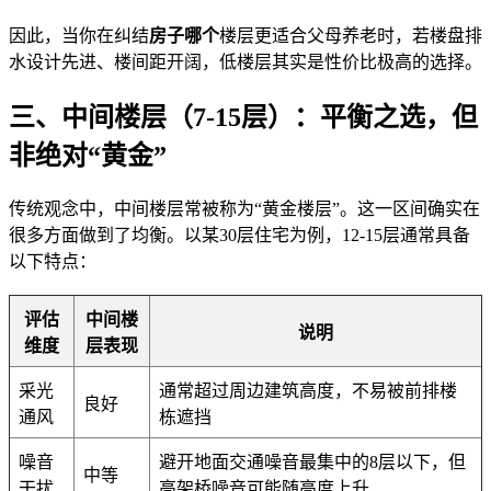
因此，当你在纠结
房子哪个
楼层更适合父母养老时，若楼盘排
水设计先进、楼间距开阔，低楼层其实是性价比极高的选择。
三、中间楼层（7-15层）：平衡之选，但
非绝对“黄金”
传统观念中，中间楼层常被称为“黄金楼层”。这一区间确实在
很多方面做到了均衡。以某30层住宅为例，12-15层通常具备
以下特点：
评估
中间楼
说明
维度
层表现
采光
通常超过周边建筑高度，不易被前排楼
良好
通风
栋遮挡
噪音
避开地面交通噪音最集中的8层以下，但
中等
干扰
高架桥噪音可能随高度上升