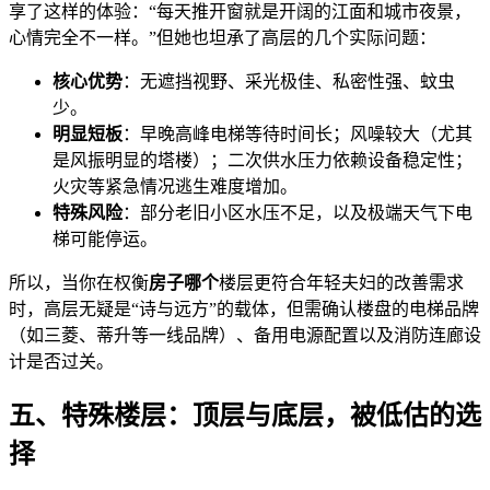
享了这样的体验：“每天推开窗就是开阔的江面和城市夜景，
心情完全不一样。”但她也坦承了高层的几个实际问题：
核心优势
：无遮挡视野、采光极佳、私密性强、蚊虫
少。
明显短板
：早晚高峰电梯等待时间长；风噪较大（尤其
是风振明显的塔楼）；二次供水压力依赖设备稳定性；
火灾等紧急情况逃生难度增加。
特殊风险
：部分老旧小区水压不足，以及极端天气下电
梯可能停运。
所以，当你在权衡
房子哪个
楼层更符合年轻夫妇的改善需求
时，高层无疑是“诗与远方”的载体，但需确认楼盘的电梯品牌
（如三菱、蒂升等一线品牌）、备用电源配置以及消防连廊设
计是否过关。
五、特殊楼层：顶层与底层，被低估的选
择