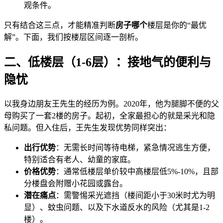
观条件。
只有结合这三点，才能精准判断
房子哪个
楼层是你的“最优
解”。下面，我们按楼层区间逐一剖析。
二、低楼层（1-6层）：接地气的便利与
隐忧
以我身边朋友王先生的经历为例。2020年，他为腿脚不便的父
母购买了一套2楼的房子。起初，全家最担心的就是采光和隐
私问题。但入住后，王先生发现优势同样突出：
出行优势
：无需长时间等待电梯，紧急情况逃生方便，
特别适合有老人、幼童的家庭。
价格优势
：通常低楼层单价较中高楼层低5%-10%，且部
分楼盘会附赠小花园或露台。
潜在痛点
：需警惕采光遮挡（楼间距小于30米时尤为明
显）、蚊虫问题、以及下水道反水的风险（尤其是1-2
楼）。