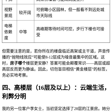
视野
可俯瞰小区园林，但一般看不到远处城
较开阔
景观
市天际线
电梯
高峰期等待时间可控，步行下楼也可接
依赖
中等
受
度
但需要注意的是，若你所在的楼盘临近高架或主干道，声音传
播的“抛物线效应”可能使8-12层成为噪音最集中的区域。这
时，
房子哪个
楼层更安静？答案可能会颠覆常识——高层或超
高层反而更为静谧。因此，切勿盲目相信“黄金楼层”的标签，
务必实地考察。
四、高楼层（16层及以上）：云端生活，
利弊分明
我的另一位客户李女士，当初坚定选择了28层的江景房。她分