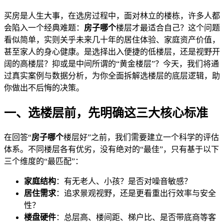
买房是人生大事，在选房过程中，面对林立的楼栋，许多人都
会陷入一个经典难题：
房子哪个
楼层才最适合自己？这个问题
看似简单，实则关乎未来几十年的居住体验、家庭资产价值，
甚至家人的身心健康。是选择出入便捷的低楼层，还是视野开
阔的高楼层？抑或是中间所谓的“黄金楼层”？今天，我们将通
过真实案例与数据分析，为你全面拆解选楼层的底层逻辑，助
你做出不后悔的决策。
一、选楼层前，先明确这三大核心标准
在回答“
房子哪个
楼层好”之前，我们需要建立一个科学的评估
体系。不同楼层各有优劣，没有绝对的“最佳”，只有基于以下
三个维度的“最匹配”：
家庭结构
：有无老人、小孩？是否对噪音敏感？
居住需求
：追求景观视野，还是更看重出行效率与安全
性？
楼盘硬件
：总层高、楼间距、梯户比、是否带底商等客