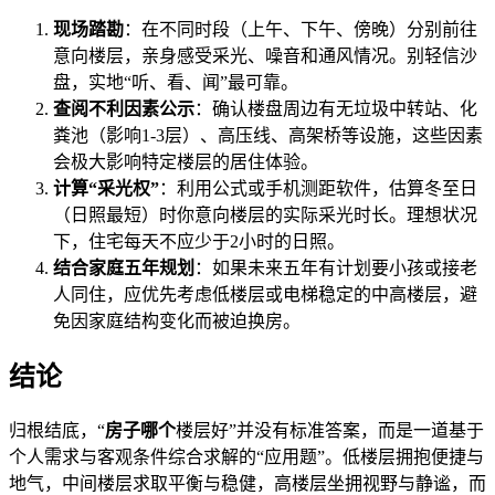
现场踏勘
：在不同时段（上午、下午、傍晚）分别前往
意向楼层，亲身感受采光、噪音和通风情况。别轻信沙
盘，实地“听、看、闻”最可靠。
查阅不利因素公示
：确认楼盘周边有无垃圾中转站、化
粪池（影响1-3层）、高压线、高架桥等设施，这些因素
会极大影响特定楼层的居住体验。
计算“采光权”
：利用公式或手机测距软件，估算冬至日
（日照最短）时你意向楼层的实际采光时长。理想状况
下，住宅每天不应少于2小时的日照。
结合家庭五年规划
：如果未来五年有计划要小孩或接老
人同住，应优先考虑低楼层或电梯稳定的中高楼层，避
免因家庭结构变化而被迫换房。
结论
归根结底，“
房子哪个
楼层好”并没有标准答案，而是一道基于
个人需求与客观条件综合求解的“应用题”。低楼层拥抱便捷与
地气，中间楼层求取平衡与稳健，高楼层坐拥视野与静谧，而