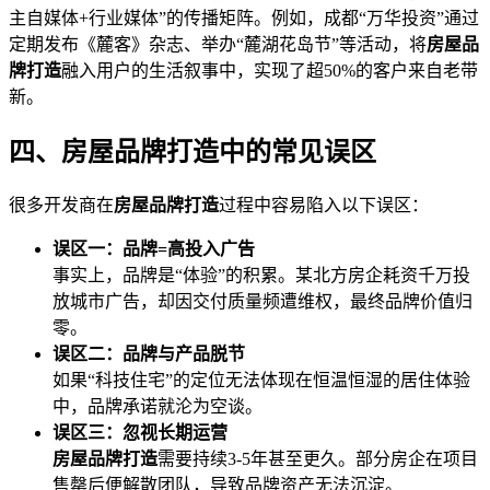
主自媒体+行业媒体”的传播矩阵。例如，成都“万华投资”通过
定期发布《麓客》杂志、举办“麓湖花岛节”等活动，将
房屋品
牌打造
融入用户的生活叙事中，实现了超50%的客户来自老带
新。
四、房屋品牌打造中的常见误区
很多开发商在
房屋品牌打造
过程中容易陷入以下误区：
误区一：品牌=高投入广告
事实上，品牌是“体验”的积累。某北方房企耗资千万投
放城市广告，却因交付质量频遭维权，最终品牌价值归
零。
误区二：品牌与产品脱节
如果“科技住宅”的定位无法体现在恒温恒湿的居住体验
中，品牌承诺就沦为空谈。
误区三：忽视长期运营
房屋品牌打造
需要持续3-5年甚至更久。部分房企在项目
售罄后便解散团队，导致品牌资产无法沉淀。