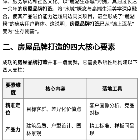
障、服务承诺和社区文化。以“麓湖生态城”为例，其通过长达
十余年的
房屋品牌打造
，将“水城”概念与高端生活美学深度融
合，使其产品溢价能力远超周边同类项目，甚至形成了“麓湖
粉”的忠实用户群体。这说明，
房屋品牌打造
已从“锦上添花”
变为“生存刚需”。
二、房屋品牌打造的四大核心要素
成功的
房屋品牌打造
并非一蹴而就，它需要系统性地构建以下
四大支柱：
要素维
核心内容
落地工具
度
精准定
客户画像分析、竞品
目标客群、差异化价值点
位
对标
建筑品质、户型设计、园
精工标准、样板间呈
产品力
林景观
现