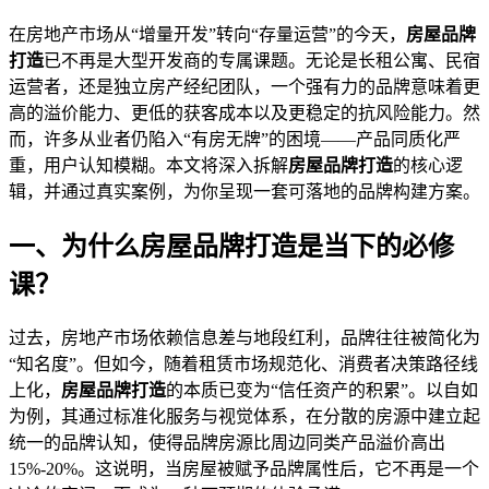
在房地产市场从“增量开发”转向“存量运营”的今天，
房屋品牌
打造
已不再是大型开发商的专属课题。无论是长租公寓、民宿
运营者，还是独立房产经纪团队，一个强有力的品牌意味着更
高的溢价能力、更低的获客成本以及更稳定的抗风险能力。然
而，许多从业者仍陷入“有房无牌”的困境——产品同质化严
重，用户认知模糊。本文将深入拆解
房屋品牌打造
的核心逻
辑，并通过真实案例，为你呈现一套可落地的品牌构建方案。
一、为什么房屋品牌打造是当下的必修
课？
过去，房地产市场依赖信息差与地段红利，品牌往往被简化为
“知名度”。但如今，随着租赁市场规范化、消费者决策路径线
上化，
房屋品牌打造
的本质已变为“信任资产的积累”。以自如
为例，其通过标准化服务与视觉体系，在分散的房源中建立起
统一的品牌认知，使得品牌房源比周边同类产品溢价高出
15%-20%。这说明，当房屋被赋予品牌属性后，它不再是一个