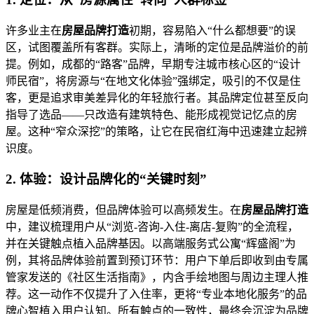
许多业主在
房屋品牌打造
初期，容易陷入“什么都想要”的误
区，试图覆盖所有客群。实际上，清晰的定位是品牌溢价的前
提。例如，成都的“路客”品牌，早期专注城市核心区的“设计
师民宿”，将房源与“在地文化体验”强绑定，吸引的不仅是住
客，更是追求审美差异化的年轻旅行者。其品牌定位甚至反向
指导了选品——只改造有建筑特色、能形成视觉记忆点的房
屋。这种“窄众深挖”的策略，让它在民宿红海中迅速建立起辨
识度。
2. 体验：设计品牌化的“关键时刻”
房屋是低频消费，但品牌体验可以高频发生。在
房屋品牌打造
中，建议梳理用户从“浏览-咨询-入住-离店-复购”的全流程，
并在关键触点植入品牌基因。以高端服务式公寓“辉盛阁”为
例，其将品牌体验前置到预订环节：用户下单后即收到由专属
管家发送的《社区生活指南》，内含手绘地图与周边主理人推
荐。这一动作不仅提升了入住率，更将“专业本地化服务”的品
牌心智植入用户认知。所有触点的一致性，最终会沉淀为品牌