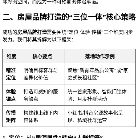
冰冷的空间，而成为一种可预期的体验承诺。
二、房屋品牌打造的“三位一体”核心策略
成功的
房屋品牌打造
需要围绕“定位-体验-传播”三个维度同步
发力。我们将其拆解为以下框架：
维度
核心要点
落地动作示例
精准
明确目标客群与
聚焦“新青年品质公寓”或“家
定位
差异化价值
庭式长租社区”
体验
打造可感知的服
统一管家形象、智能门锁体
锚点
务触点
验、月度社群活动
传播
构建线上线下内
小红书/抖音房源故事化呈
矩阵
容体系
现、私域社群运营
1. 定位：从“房源属性”转向“人群标签”