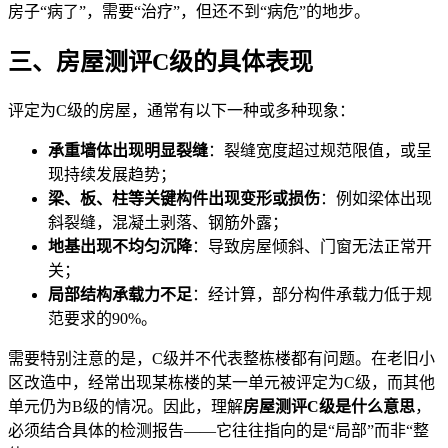
房子“病了”，需要“治疗”，但还不到“病危”的地步。
三、房屋测评C级的具体表现
评定为C级的房屋，通常有以下一种或多种现象：
承重墙体出现明显裂缝
：裂缝宽度超过规范限值，或呈
现持续发展趋势；
梁、板、柱等关键构件出现变形或损伤
：例如梁体出现
斜裂缝，混凝土剥落、钢筋外露；
地基出现不均匀沉降
：导致房屋倾斜、门窗无法正常开
关；
局部结构承载力不足
：经计算，部分构件承载力低于规
范要求的90%。
需要特别注意的是，C级并不代表整栋楼都有问题。在老旧小
区改造中，经常出现某栋楼的某一单元被评定为C级，而其他
单元仍为B级的情况。因此，理解
房屋测评C级是什么意思
，
必须结合具体的检测报告——它往往指向的是“局部”而非“整