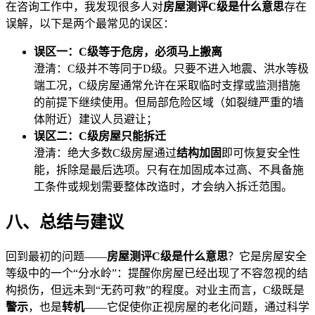
在咨询工作中，我发现很多人对
房屋测评C级是什么意思
存在
误解，以下是两个最常见的误区：
误区一：C级等于危房，必须马上搬离
澄清：C级并不等同于D级。只要不进入地震、洪水等极
端工况，C级房屋通常允许在采取临时支撑或监测措施
的前提下继续使用。但局部危险区域（如裂缝严重的墙
体附近）建议人员避让；
误区二：C级房屋只能拆迁
澄清：绝大多数C级房屋通过
结构加固
即可恢复安全性
能，拆除是最后选项。只有在加固成本过高、不具备施
工条件或规划需要整体改造时，才会纳入拆迁范围。
八、总结与建议
回到最初的问题——
房屋测评C级是什么意思
？它是房屋安全
等级中的一个“分水岭”：提醒你房屋已经出现了不容忽视的结
构损伤，但远未到“无药可救”的程度。对业主而言，C级既是
警示
，也是
转机
——它促使你正视房屋的老化问题，通过科学