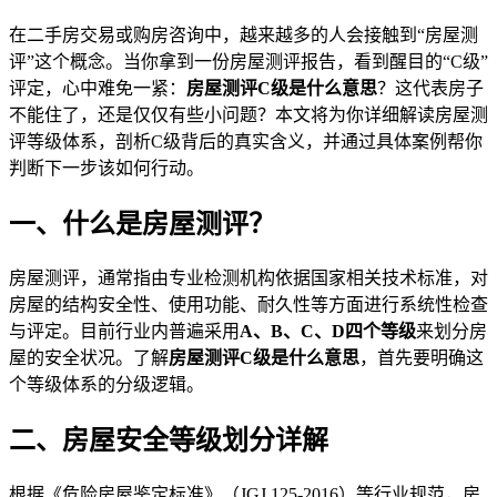
在二手房交易或购房咨询中，越来越多的人会接触到“房屋测
评”这个概念。当你拿到一份房屋测评报告，看到醒目的“C级”
评定，心中难免一紧：
房屋测评C级是什么意思
？这代表房子
不能住了，还是仅仅有些小问题？本文将为你详细解读房屋测
评等级体系，剖析C级背后的真实含义，并通过具体案例帮你
判断下一步该如何行动。
一、什么是房屋测评？
房屋测评，通常指由专业检测机构依据国家相关技术标准，对
房屋的结构安全性、使用功能、耐久性等方面进行系统性检查
与评定。目前行业内普遍采用
A、B、C、D四个等级
来划分房
屋的安全状况。了解
房屋测评C级是什么意思
，首先要明确这
个等级体系的分级逻辑。
二、房屋安全等级划分详解
根据《危险房屋鉴定标准》（JGJ 125-2016）等行业规范，房