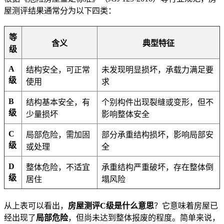
屋测评结果通常分为以下四类：
等
含义
典型特征
级
A
结构安全，可正常
未发现明显损坏，承载力满足要
级
使用
求
B
结构基本安全，有
个别构件出现裂缝或变形，但不
级
少量损坏
影响整体安全
C
局部危险，需加固
部分承重结构损坏，影响局部安
级
或处理
全
D
整体危险，不适宜
承重结构严重破坏，存在整体倒
级
居住
塌风险
从上表可以看出，
房屋测评C级是什么意思
？它意味着房屋已
经出现了
局部危险
，但尚未达到整体报废的程度。简单来说，