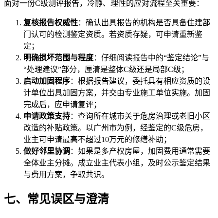
面对一份C级测评报告，冷静、理性的应对流程至关重要：
复核报告权威性
：确认出具报告的机构是否具备住建部
门认可的检测鉴定资质。若资质存疑，可申请重新鉴
定；
明确损坏范围与程度
：仔细阅读报告中的“鉴定结论”与
“处理建议”部分，厘清是整体C级还是局部C级；
启动加固程序
：根据报告建议，委托具有相应资质的设
计单位出具加固方案，并交由专业施工单位实施。加固
完成后，应申请复评；
申请政策支持
：查询所在城市关于危房治理或老旧小区
改造的补贴政策。以广州市为例，经鉴定的C级危房，
业主可申请最高不超过10万元的修缮补助；
做好邻里协调
：如果是多产权房屋，加固费用通常需要
全体业主分摊。成立业主代表小组，及时公示鉴定结果
与费用方案，争取共识。
七、常见误区与澄清