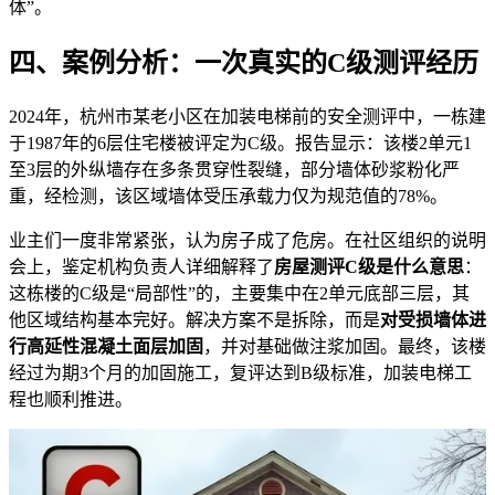
体”。
四、案例分析：一次真实的C级测评经历
2024年，杭州市某老小区在加装电梯前的安全测评中，一栋建
于1987年的6层住宅楼被评定为C级。报告显示：该楼2单元1
至3层的外纵墙存在多条贯穿性裂缝，部分墙体砂浆粉化严
重，经检测，该区域墙体受压承载力仅为规范值的78%。
业主们一度非常紧张，认为房子成了危房。在社区组织的说明
会上，鉴定机构负责人详细解释了
房屋测评C级是什么意思
：
这栋楼的C级是“局部性”的，主要集中在2单元底部三层，其
他区域结构基本完好。解决方案不是拆除，而是
对受损墙体进
行高延性混凝土面层加固
，并对基础做注浆加固。最终，该楼
经过为期3个月的加固施工，复评达到B级标准，加装电梯工
程也顺利推进。