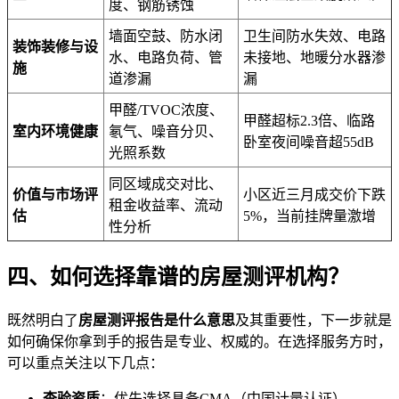
度、钢筋锈蚀
墙面空鼓、防水闭
卫生间防水失效、电路
装饰装修与设
水、电路负荷、管
未接地、地暖分水器渗
施
道渗漏
漏
甲醛/TVOC浓度、
甲醛超标2.3倍、临路
室内环境健康
氡气、噪音分贝、
卧室夜间噪音超55dB
光照系数
同区域成交对比、
价值与市场评
小区近三月成交价下跌
租金收益率、流动
估
5%，当前挂牌量激增
性分析
四、如何选择靠谱的房屋测评机构？
既然明白了
房屋测评报告是什么意思
及其重要性，下一步就是
如何确保你拿到手的报告是专业、权威的。在选择服务方时，
可以重点关注以下几点：
查验资质
：优先选择具备CMA（中国计量认证）、