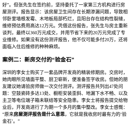
好”。但张先生在签约前，坚持委托了一家第三方机构进行房
屋测评。报告显示：该房屋卫生间存在长期渗漏问题，导致相
邻卧室墙根发霉、木地板局部朽烂，且阳台存在结构性裂缝，
维修预估费用高达12万元。凭借这份报告，张先生与房主重新
谈判，最终以360万元成交，并用节省下来的20万元完成了专
业维修。如果没有这份测评报告，他不仅可能多付20万，还将
面临入住后维修的种种麻烦。
案例二：新房交付的“验金石”
深圳的李女士购买了一套品牌开发商的精装修期房。交房时，
她肉眼所见墙面平整、厨卫崭新，便准备签字收房。但她的朋
友建议她请验房师做一次交付测评。测评报告共列出47处问
题：空鼓瓷砖多达13处、橱柜安装歪斜、地漏下水不畅、以及
主卫等电位端子箱未联结等安全隐患。李女士将报告提交给物
业后，开发商进行了为期一个多月的集中整改。李女士感慨：
“原来
房屋测评报告是什么意思
，它就是我收房时最有力的‘验
金石’。”