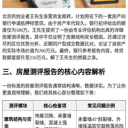
北京的创业者王先生急需资金周转，计划用名下的一套房产向
银行申请抵押经营贷。由于房产年代较久，银行初评给出的额
度仅为180万。王先生提供了一份由专业评估机构出具的详细
房屋测评报告，其中不仅证明了房屋结构安全稳固，还通过详
尽的区位优势分析、近期同户型成交数据比对，论证了该房产
的实际市场价值为260万元。最终，银行参考报告内容，将贷
款额度提升至210万元，解了王先生的燃眉之急。
三、房屋测评报告的核心内容解析
一份标准的房屋测评报告通常结构清晰、数据详实。为了让你
更直观地理解，我们将其核心部分整理如下表：
测评模块
核心检查项
常见问题示例
地基沉降、承重墙
建筑结构与安
承重墙45°斜裂缝、外
裂缝、混凝土强
全
墙保温层空鼓脱落风险