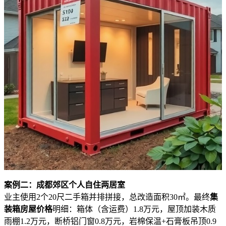
案例二：成都郊区个人自住两居室
业主使用2个20尺二手箱并排拼接，总改造面积30㎡。最终
集
装箱房屋价格
明细：箱体（含运费）1.8万元，屋顶加装木质
雨棚1.2万元，断桥铝门窗0.8万元，岩棉保温+石膏板吊顶0.9