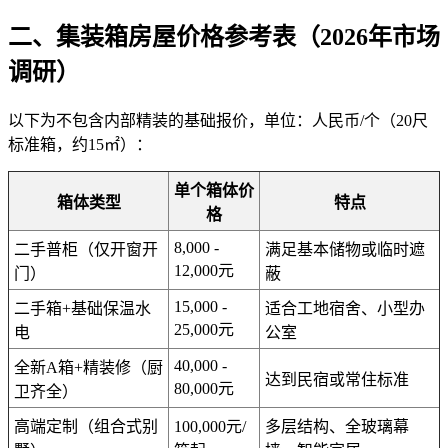
二、集装箱房屋价格参考表（2026年市场
调研）
以下为不包含内部精装的基础报价，单位：人民币/个（20尺
标准箱，约15㎡）：
单个箱体价
箱体类型
特点
格
8,000 -
二手普柜（仅开窗开
满足基本储物或临时遮
12,000元
门）
蔽
15,000 -
二手箱+基础保温水
适合工地宿舍、小型办
25,000元
电
公室
40,000 -
全新A箱+精装修（厨
达到民宿或常住标准
80,000元
卫齐全）
高端定制（组合式别
100,000元/
多层结构、全玻璃幕