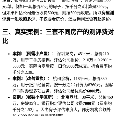
注意：
很多城市评估公司设置了“最低消费”，通常为300-500
元/单。例如一套总价80万的房子，按千分之4计算是320元，
但如果评估公司最低收费500元，则按500元收取。所以
房屋测
评费一般收的多少
，不仅要看房价，还要询问是否有起步价。
三、真实案例：三套不同房产的测评费对
比
案例1（刚需小户型）：
深圳龙岗，45平米，总价210
万，用于二手房按揭。评估公司报价：210万 × 0.28% =
5880元，实际协商后按一口价
5000元
成交。折合费率约
千分之2.38。
案例2（改善置换）：
杭州余杭，118平米，总价380
万，用于抵押经营贷。按千分之2.2计算为8360元，因客
户同时办理多项业务，评估公司给优惠价
6800元
。
案例3（老破小学区房）：
北京西城，30平米，总价460
万，房龄35年。银行指定评估公司收费
7000元
（费率约
千分之1.52）。因老房子评估难度大，部分机构会额外
加收200-500元“复杂案例费”。