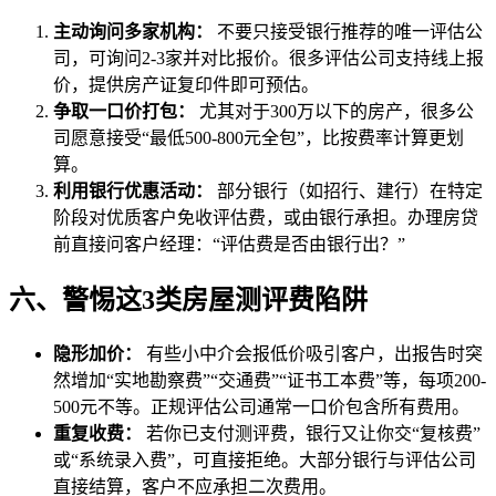
主动询问多家机构：
不要只接受银行推荐的唯一评估公
司，可询问2-3家并对比报价。很多评估公司支持线上报
价，提供房产证复印件即可预估。
争取一口价打包：
尤其对于300万以下的房产，很多公
司愿意接受“最低500-800元全包”，比按费率计算更划
算。
利用银行优惠活动：
部分银行（如招行、建行）在特定
阶段对优质客户免收评估费，或由银行承担。办理房贷
前直接问客户经理：“评估费是否由银行出？”
六、警惕这3类房屋测评费陷阱
隐形加价：
有些小中介会报低价吸引客户，出报告时突
然增加“实地勘察费”“交通费”“证书工本费”等，每项200-
500元不等。正规评估公司通常一口价包含所有费用。
重复收费：
若你已支付测评费，银行又让你交“复核费”
或“系统录入费”，可直接拒绝。大部分银行与评估公司
直接结算，客户不应承担二次费用。