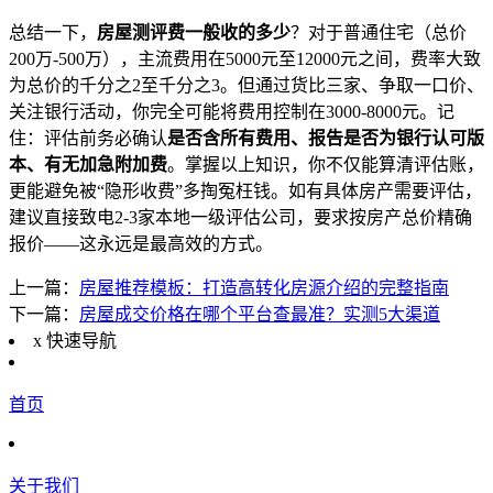
总结一下，
房屋测评费一般收的多少
？对于普通住宅（总价
200万-500万），主流费用在5000元至12000元之间，费率大致
为总价的千分之2至千分之3。但通过货比三家、争取一口价、
关注银行活动，你完全可能将费用控制在3000-8000元。记
住：评估前务必确认
是否含所有费用、报告是否为银行认可版
本、有无加急附加费
。掌握以上知识，你不仅能算清评估账，
更能避免被“隐形收费”多掏冤枉钱。如有具体房产需要评估，
建议直接致电2-3家本地一级评估公司，要求按房产总价精确
报价——这永远是最高效的方式。
上一篇：
房屋推荐模板：打造高转化房源介绍的完整指南
下一篇：
房屋成交价格在哪个平台查最准？实测5大渠道
x
快速导航
首页
关于我们