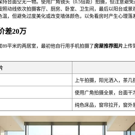
保持台面空无一物。使用广角镜头（0.5倍距）拍摄，但注意避
按照动线依次拍摄客厅、厨房、卧室、卫生间，最后以阳台或景观
色温，但避免过度美化或改变墙体颜色，以免看房时产生心理落
差20万
89平米的两居室，最初他自行用手机拍摄了
房屋推荐图片
上传
片
上午拍摄，阳光洒入，茶几
使用广角拍摄全景，台面干
纯色床品，窗帘拉开，窗外