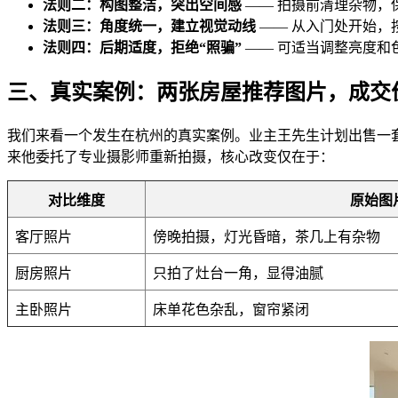
法则二：构图整洁，突出空间感
—— 拍摄前清理杂物，
法则三：角度统一，建立视觉动线
—— 从入门处开始，
法则四：后期适度，拒绝“照骗”
—— 可适当调整亮度和
三、真实案例：两张房屋推荐图片，成交价
我们来看一个发生在杭州的真实案例。业主王先生计划出售一套
来他委托了专业摄影师重新拍摄，核心改变仅在于：
对比维度
原始图
客厅照片
傍晚拍摄，灯光昏暗，茶几上有杂物
厨房照片
只拍了灶台一角，显得油腻
主卧照片
床单花色杂乱，窗帘紧闭