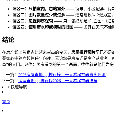
误区一：只拍室内，忽略室外
—— 窗景、小区配套、停
误区二：图片数量过少或过多
—— 通常建议8-12张为
误区三：忽视排序逻辑
—— 第一张必须是“门面图”（
误区四：使用带水印或模糊的旧图
—— 尤其在天气不佳
结论
在房产线上营销占比越来越高的今天，
房屋推荐图片
早已不是
买家心中建立起信任与向往。无论您是房东还是房产从业者，
量”的大门。记住：买家看到的第一个画面，往往就是他们为
上一篇：
2026房屋直播app排行榜：十大看房神器真实评测
下一篇：
房屋直播app排行榜2026：十大看房神器推荐
x
快速导航
首页