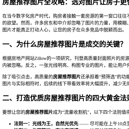
房屋推荐图片全攻略：选对图片让房子更
在当今数字化房产时代，购房者接触一套房源的第一窗口往往
的欲望。然而，许多房东和中介却忽略了图片的力量，用模糊、
图片才能真正打动人心，让您的房子在众多竞品中脱颖而出。
一、为什么房屋推荐图片是成交的关键？
根据房地产网站Zillow的一项研究，刊登高质量封面照片
内被忽略。反之，一张光线明亮、构图专业的图片，能让用户停
除了吸引点击，高质量的
房屋推荐图片
还承担着“预筛选”的
图片与实际相符时，后续的线下带看效率将大幅提升，减少无
二、打造优质房屋推荐图片的四大黄金法
要想让您的
房屋推荐图片
成为“流量收割机”，以下四个法则值
法则一：光线为王，自然光优先
—— 尽可能在上午10