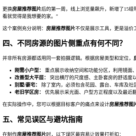
更换
房屋推荐图片
后的第一周，线上浏览量飙升，新增了15组
看就觉得是我想要的家。”
这个案例充分说明：
房屋推荐图片
不仅是展示工具，更是溢价
四、不同房源的图片侧重点有何不同？
并非所有房源都适用同一套拍摄逻辑。根据房屋类型和定位，
刚需小户型：
重点展示收纳空间和功能分区，利用镜面、
改善型大平层：
突出横厅的尺度感、主卧套房的舒适度
别墅/豪宅：
除了室内，必须包含花园、露台、车库及社区
老旧学区房：
优先展示采光面、户型方正程度以及最近
在实际操作中，您可以根据目标客户的痛点来设计
房屋推荐图
五、常见误区与避坑指南
在制作
房屋推荐图片
时，以下误区最容易让效果打折扣：