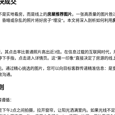
快成交
不是实地看房，而是线上的
房屋推荐图片
。一张高质量的图片胜
昏暗或杂乱的照片将好房子“埋没”。本文将深入剖析如何利用
的房源，其点击率比普通照片高出近3倍。在信息过载的互联网时代
下手指，点击进入详情页。这“第一印象”直接决定了房源的线
功能。通过精心挑选的图片，您可以向目标客群传递精准信息：是
效沟通。
则
得遵循：
点至下午2点之间拍摄，拉开窗帘，让阳光洒满室内。如果光线不