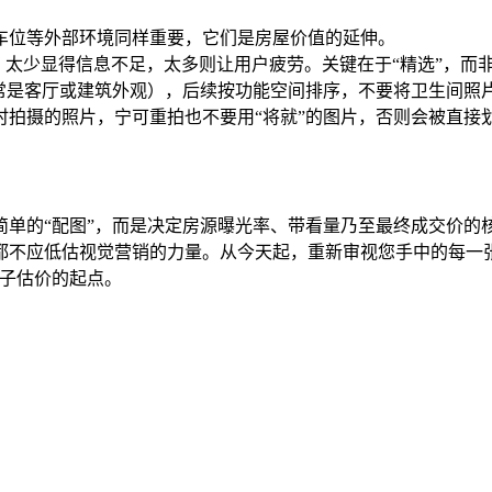
车位等外部环境同样重要，它们是房屋价值的延伸。
宜，太少显得信息不足，太多则让用户疲劳。关键在于“精选”，而非
通常是客厅或建筑外观），后续按功能空间排序，不要将卫生间照
时拍摄的照片，宁可重拍也不要用“将就”的图片，否则会被直接划
简单的“配图”，而是决定房源曝光率、带看量乃至最终成交价的
都不应低估视觉营销的力量。从今天起，重新审视您手中的每一
房子估价的起点。