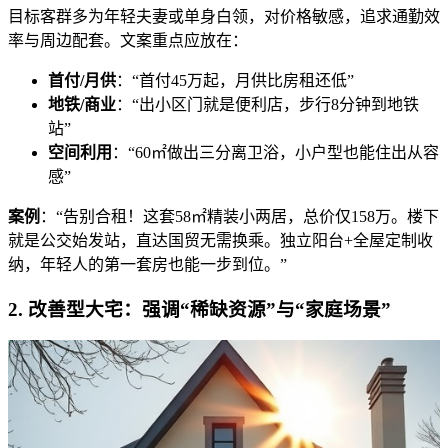
目标客群多为年轻夫妻或单身白领，对价格敏感，追求通勤效
率与周边配套。文案重点应放在：
首付/月供
：“首付45万起，月供比房租还低”
地铁/商业
：“出小区门就是便利店，步行8分钟到地铁
站”
空间利用
：“60㎡做出三分离卫浴，小户型也能住出从容
感”
案例
：“告别合租！这套58㎡精装小两居，总价仅158万。楼下
就是公交始发站，直达国贸无需换乘。独立阳台+全屋定制收
纳，年轻人的第一套房也能一步到位。”
2. 改善型大宅：强调“稀缺资源”与“家庭场景”