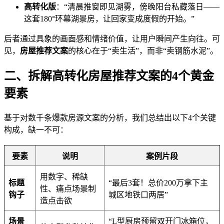
高转化版
：“清晨推窗即见湖雾，傍晚阳台私藏落日——
这套180°环幕湖景房，让回家变成度假的开始。”
后者通过具象的画面感和情绪价值，让用户瞬间产生向往。可
见，
房屋推荐文案
的核心在于“卖生活”，而非“卖钢筋水泥”。
二、拆解高转化房屋推荐文案的4个黄金
要素
基于对数千条爆款房源文案的分析，我们总结出以下4个关键
构成，缺一不可：
要素
说明
案例片段
用数字、稀缺
标题
“最后3套！总价200万拿下主
性、痛点场景制
钩子
城区地铁口两居”
造点击欲
场景
“L型厨房预留双开门冰箱位，