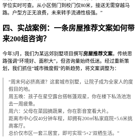
学位实时可查。从小区侧门到校门仅80米，接送无需穿越马
路。户型方正无浪费，未来转手流通性极强。”
四、实战案例：一条房屋推荐文案如何带
来200组咨询？
今年3月，我们为某远郊别墅项目撰写
房屋推荐文案
，传统思
路强调“环境好、面积大”，但咨询量始终低迷。经过重新策
划，我们抓住“城市微度假”的新趋势，将文案调整为：
“周末何必挤高速？这套城市别墅，让院子成为全家人的度
假目的地。
周五晚：孩子在星空露台搭帐篷观星，你在楼下私汤池泡
去一周疲惫。
周六：父母在菜园摘蔬果，你在影音室看大片。
距离市中心仅40分钟车程，却拥有200㎡私家庭院+5.6米挑
高客厅。
总价仅市区一套三居室，即可实现‘5+2’双栖生活。”