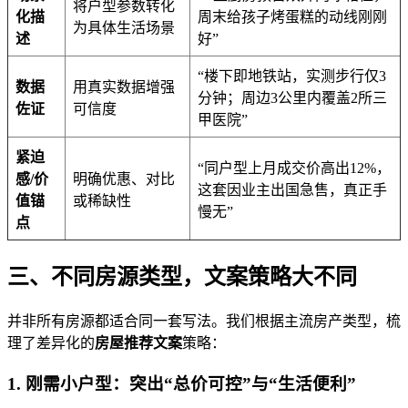
将户型参数转化
化描
周末给孩子烤蛋糕的动线刚刚
为具体生活场景
述
好”
“楼下即地铁站，实测步行仅3
数据
用真实数据增强
分钟；周边3公里内覆盖2所三
佐证
可信度
甲医院”
紧迫
“同户型上月成交价高出12%，
感/价
明确优惠、对比
这套因业主出国急售，真正手
值锚
或稀缺性
慢无”
点
三、不同房源类型，文案策略大不同
并非所有房源都适合同一套写法。我们根据主流房产类型，梳
理了差异化的
房屋推荐文案
策略：
1. 刚需小户型：突出“总价可控”与“生活便利”