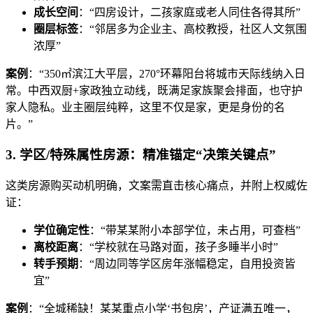
成长空间
：“四房设计，二孩家庭或老人同住各得其所”
圈层标签
：“邻居多为企业主、高校教授，社区人文氛围
浓厚”
案例
：“350㎡滨江大平层，270°环幕阳台将城市天际线纳入日
常。中西双厨+家政独立动线，既满足家族聚会排面，也守护
家人隐私。业主圈层纯粹，这里不仅是家，更是身份的名
片。”
3. 学区/特殊属性房源：精准锚定“决策关键点”
这类房源购买动机明确，文案需直击核心痛点，并附上权威佐
证：
学位确定性
：“带某某附小本部学位，未占用，可查档”
离校距离
：“学校就在马路对面，孩子多睡半小时”
转手预期
：“周边同等学区房年涨幅稳定，自用投资皆
宜”
案例
：“全城稀缺！某某重点小学‘书包房’，产证满五唯一，