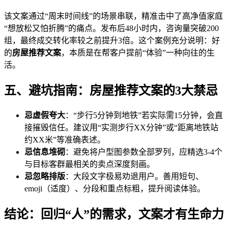
该文案通过“周末时间线”的场景串联，精准击中了高净值家庭
“想放松又怕折腾”的痛点。发布后48小时内，咨询量突破200
组，最终成交转化率较之前提升3倍。这个案例充分说明：好
的
房屋推荐文案
，本质是在帮客户提前“体验”一种向往的生
活。
五、避坑指南：房屋推荐文案的3大禁忌
忌虚假夸大
：“步行5分钟到地铁”若实际需15分钟，会直
接摧毁信任。建议用“实测步行XX分钟”或“距离地铁站
约XX米”等准确表述。
忌信息堆砌
：避免将户型图参数全部罗列，应精选3-4个
与目标客群最相关的卖点深度刻画。
忌忽略排版
：大段文字极易劝退用户。善用短句、
emoji（适度）、分段和重点标粗，提升阅读体验。
结论：回归“人”的需求，文案才有生命力