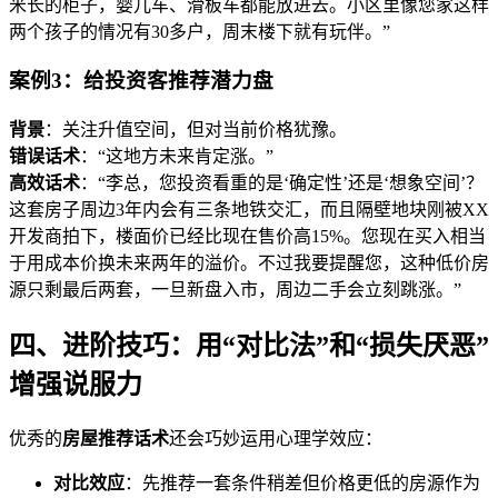
米长的柜子，婴儿车、滑板车都能放进去。小区里像您家这样
两个孩子的情况有30多户，周末楼下就有玩伴。”
案例3：给投资客推荐潜力盘
背景
：关注升值空间，但对当前价格犹豫。
错误话术
：“这地方未来肯定涨。”
高效话术
：“李总，您投资看重的是‘确定性’还是‘想象空间’？
这套房子周边3年内会有三条地铁交汇，而且隔壁地块刚被XX
开发商拍下，楼面价已经比现在售价高15%。您现在买入相当
于用成本价换未来两年的溢价。不过我要提醒您，这种低价房
源只剩最后两套，一旦新盘入市，周边二手会立刻跳涨。”
四、进阶技巧：用“对比法”和“损失厌恶”
增强说服力
优秀的
房屋推荐话术
还会巧妙运用心理学效应：
对比效应
：先推荐一套条件稍差但价格更低的房源作为