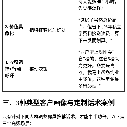
每天能多睡半小时，
您觉得怎样？”
“这房子虽然总价高一
2. 价值具
点，但省下了6年私立
把特征转化为好处
象化
学费和接送油费，算
下来反而划算。”
“同户型上周刚卖掉一
套7楼的，这套5楼采
3. 收窄选
光更好。您要是喜
择+行动
推动决策
欢，我马上帮您约业
呼吁
主谈价，这种房源最
多留3天。”
三、3种典型客户画像与定制话术案例
只有针对不同人群调整
房屋推荐话术
，才能事半功倍。以下是
三个高频场景：