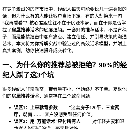
在竞争激烈的房产市场中，经纪人每天可能要说几十遍类似的
话，但为什么有的人能让客户当场下定，有的人却换来一句
“我再看看”？核心差距往往不在于房源本身，而在于你是否掌
握了
房屋推荐话术
的底层逻辑。一套好的推荐话术，不是背稿
子，而是能精准击中客户痛点、建立信任、并引导决策的沟通
艺术。本文将为你拆解实战中验证过的高效话术模型，并附上
真实案例，助你快速提升成交转化。
一、为什么你的推荐总被拒绝？90%的经
纪人踩了这3个坑
很多经纪人非常勤奋，带看量不小，但始终开不了单。复盘他
们的
房屋推荐话术
，通常存在三个致命问题：
误区1：上来就背参数
—— “这套房子120平，三室两
厅，朝南……” 客户没感受到任何价值。
误区2：用“万能话术”应付所有人
—— 对年轻夫妻和退
休老人说同样的话，毫无针对性。