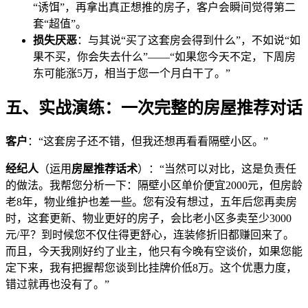
“诱饵”，再拿出真正想推的房子，客户会瞬间觉得第二
套“超值”。
损失厌恶
：与其说“买了这套房会得到什么”，不如说“如
果不买，你会失去什么”——“如果您今天不定，下周房
东可能涨5万，相当于您一个月白干了。”
五、实战演练：一次完整的房屋推荐对话
客户
：“这套房子还不错，但我还想再看看隔壁小区。”
经纪人
（运用
房屋推荐话术
）：“当然可以对比，这是负责任
的做法。我帮您分析一下：隔壁小区单价便宜2000元，但房龄
老8年，物业维护也差一些。您有没有想过，五年后您再卖房
时，这套更新、物业更好的房子，会比老小区多卖至少3000
元/平？到时候您不仅住得更舒心，连装修折旧都赚回来了。
而且，今天我刚好约了业主，他只有今晚有空谈价，如果您能
定下来，我有把握帮您谈到比挂牌价低8万。这个优惠力度，
错过就再也没有了。”