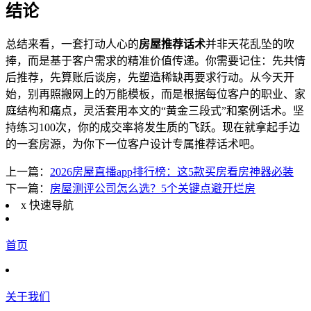
结论
总结来看，一套打动人心的
房屋推荐话术
并非天花乱坠的吹
捧，而是基于客户需求的精准价值传递。你需要记住：先共情
后推荐，先算账后谈房，先塑造稀缺再要求行动。从今天开
始，别再照搬网上的万能模板，而是根据每位客户的职业、家
庭结构和痛点，灵活套用本文的“黄金三段式”和案例话术。坚
持练习100次，你的成交率将发生质的飞跃。现在就拿起手边
的一套房源，为你下一位客户设计专属推荐话术吧。
上一篇：
2026房屋直播app排行榜：这5款买房看房神器必装
下一篇：
房屋测评公司怎么选？5个关键点避开烂房
x
快速导航
首页
关于我们