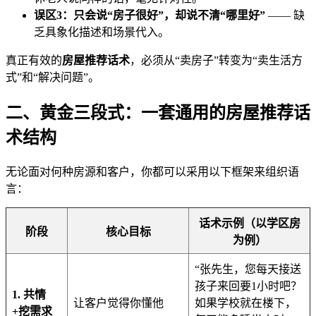
误区3：只会说“房子很好”，却说不清“哪里好”
—— 缺
乏具象化描述和场景代入。
真正有效的
房屋推荐话术
，必须从“卖房子”转变为“卖生活方
式”和“解决问题”。
二、黄金三段式：一套通用的房屋推荐话
术结构
无论面对何种房源和客户，你都可以采用以下框架来组织语
言：
话术示例（以学区房
阶段
核心目标
为例）
“张先生，您每天接送
孩子来回要1小时吧？
1. 共情
让客户觉得你懂他
如果学校就在楼下，
+挖需求