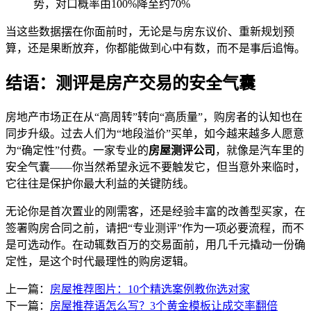
势，对口概率由100%降至约70%
当这些数据摆在你面前时，无论是与房东议价、重新规划预
算，还是果断放弃，你都能做到心中有数，而不是事后追悔。
结语：测评是房产交易的安全气囊
房地产市场正在从“高周转”转向“高质量”，购房者的认知也在
同步升级。过去人们为“地段溢价”买单，如今越来越多人愿意
为“确定性”付费。一家专业的
房屋测评公司
，就像是汽车里的
安全气囊——你当然希望永远不要触发它，但当意外来临时，
它往往是保护你最大利益的关键防线。
无论你是首次置业的刚需客，还是经验丰富的改善型买家，在
签署购房合同之前，请把“专业测评”作为一项必要流程，而不
是可选动作。在动辄数百万的交易面前，用几千元撬动一份确
定性，是这个时代最理性的购房逻辑。
上一篇：
房屋推荐图片：10个精选案例教你选对家
下一篇：
房屋推荐语怎么写？3个黄金模板让成交率翻倍