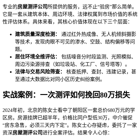
专业的
房屋测评公司
所提供的服务，远不止“验房”那么简单。
它是一套从建筑本体、周边环境、法律权属到市场价值的系统
性评估体系。具体来看，其核心价值体现在以下三个层面：
建筑质量深度检测：
通过红外热成像、无人机倾斜摄影
等技术，发现肉眼不可见的渗水、空鼓、结构偏移等问
题。
居住环境全维评估：
包括噪音分时段监测、光照模拟、
周边污染源排查（如垃圾站、化工厂、信号塔等）。
法律与交易风险筛查：
核查抵押、查封、违建记录，甚
至通过大数据比对同小区历史纠纷案例。
实战案例：一次测评如何挽回80万损失
2024年初，北京的陈女士看中了朝阳区一套总价680万元的学
区房。房源挂牌已超半年，价格比同户型低30万，中介催促
“房东急售，必须三天内下定”。陈女士心存疑虑，委托了一家
资深
房屋测评公司
进行全案评估。结果令人心惊：