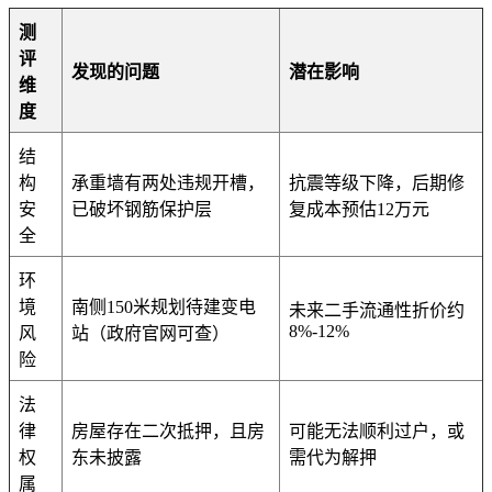
测
评
发现的问题
潜在影响
维
度
结
构
承重墙有两处违规开槽，
抗震等级下降，后期修
安
已破坏钢筋保护层
复成本预估12万元
全
环
境
南侧150米规划待建变电
未来二手流通性折价约
8%-12%
风
站（政府官网可查）
险
法
律
房屋存在二次抵押，且房
可能无法顺利过户，或
权
东未披露
需代为解押
属