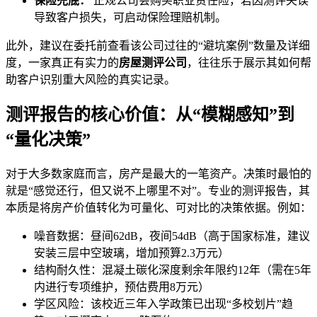
保险兜底：
正规公司会购买职业责任险，若因测评失误
导致客户损失，可启动保险理赔机制。
此外，建议在委托前查看该公司过往的“避坑案例”数量及详细
度，一家真正有实力的
房屋测评公司
，往往乐于展示其如何帮
助客户识别重大风险的真实记录。
测评报告的核心价值：从“模糊感知”到
“量化决策”
对于大多数家庭而言，房产是最大的一笔资产。决策时最怕的
就是“感觉还行，但又说不上哪里不对”。专业的测评报告，其
本质是将房产价值转化为可量化、可对比的决策依据。例如：
噪音数据：昼间62dB，夜间54dB（高于国家标准，建议
安装三层中空玻璃，增加预算2.3万元）
结构耐久性：混凝土碳化深度剩余年限约12年（需在5年
内进行专项维护，预估费用8万元）
学区风险：该校近三年入学政策已出现“多校划片”趋