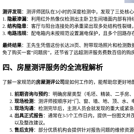
测评发现
：测评师团队在3小时的深度检测中，发现了三处核
1.
隐蔽渗漏
：利用红外热像仪检测出主卧卫生间墙面内部有持
2.
结构隐患
：客厅与阳台连接处的承重梁出现多处结构性裂缝，
3.
电路违规
：配电箱内未按规范设置漏电保护，且多个回路存
最终结果
：王先生凭借这份长达28页、附带现场照片和检测数
免了购买一套“问题房”，还节省了远超测评服务费数百倍的购
四、房屋测评服务的全流程解析
了解一家规范的
房屋测评公司
是如何工作的，能帮助您更好地
前期咨询与预约
：明确房屋类型（毛坯、精装、二手房、
现场检测
：测评师按顺序对“门、窗、墙、地、顶、水、
现场沟通
：检测完毕后，主测人员会就发现的重大或紧急
出具正式报告
：通常在3-5个工作日内，提供一份图文
以及整改建议。
售后支持
：部分优质机构会提供针对报告问题的维修资源