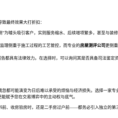
导致最终效果大打折扣：
屋检测”为噱头吸引客户，实则服务缩水、后续增项繁多，甚至与
装修监理侧重于施工过程的工艺管控，而专业的
房屋测评公司
更侧重
报告都具有法律效力。在选择时，可以询问其是否具备司法鉴定
疏忽都可能演变为日后难以承受的烦恼与经济损失。选择一家专
更能赋予您在交易博弈中的主动权与底气。
书前、收房验房时，还是二手房过户前——都务必引入独立的第