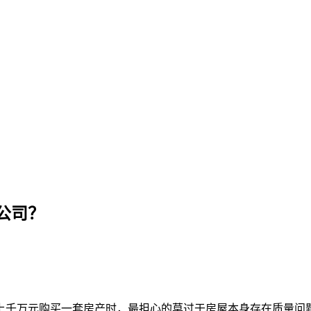
的房屋测评公司？
公司？
上千万元购买一套房产时，最担心的莫过于房屋本身存在质量问