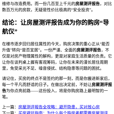
维修与改造费用。而一份几百至上千元的
房屋测评报告
，对比
数百万元的房款，无疑是性价比极高的“安全投资”。
结论：让房屋测评报告成为你的购房“导
航仪”
在楼市逐步回归居住属性的今天，购房决策的重心正从“能否
升值”转向“是否宜居”。一份严谨、全面的
房屋测评报告
，不
仅是对房产物理属性的解构，更是对家庭生活质量的负责。它
让你在谈判桌上握有客观筹码，让你在未来的漫长居住周期
里，免受采光不足、噪音侵扰、结构隐患等问题的困扰。
请记住，买房的终点不是签约的那一刻，而是你搬进新家后，
每一个平凡而舒适的日子。在做出决定前，不妨让
房屋测评报
告
为你点亮前路——这份投入，将是你购房路上最明智的一
笔。
上一篇：
房屋测评报告全攻略：避开隐患，买对放心房
下一篇：
买房避坑指南：为什么每个购房者都需要房屋测评