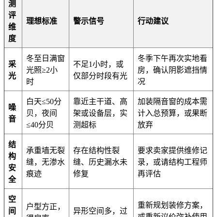
测
评
理想标准
警示信号
行动建议
维
度
冬至日满窗
冬季下午再次实地看
采
不足1小时，或
光照≥2小
房，确认阴影遮挡情
光
仅部分时段有光
时
况
白天≤50分
靠近主干道、高
加装隔音窗的成本需
噪
贝，夜间
架或设备层，实
计入总预算，或果断
音
≤40分贝
测超标
放弃
结
承重墙无裂
存在结构性裂
要求卖家提供维修记
构
缝，无渗水
缝、历史漏水未
录，或请结构工程师
安
痕迹
修复
再评估
全
空
重新规划装修方案，
户型方正，
间
异形空间多，过
或重新议价弥补使用