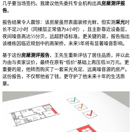
几乎要当场签约。我建议他先委托专业机构出具
房屋测评报
告
。
报告结果令人震惊：该房屋虽然表面装修光鲜，但实测
采光
时
长不足2小时（同楼层正常值为4小时），且主卧靠近设备层，
夜间噪音高达55分贝，远超舒适标准。更关键的是，报告指出
该楼栋因临近规划中的高架桥，未来5年将有显著噪音影响。
基于这份
房屋测评报告
，王先生重新评估了居住品质，并以此
为由与卖家议价，最终在原有“低价”基础上再压低30万元。更
重要的是，他转而购买了一套采光充足、远离噪音源的房产。
这份报告，不仅帮他省了钱，更守护了他未来十年的生活质
量。