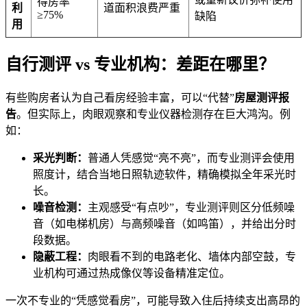
得房率
利
道面积浪费严重
≥75%
缺陷
用
自行测评 vs 专业机构：差距在哪里？
有些购房者认为自己看房经验丰富，可以“代替”
房屋测评报
告
。但实际上，肉眼观察和专业仪器检测存在巨大鸿沟。例
如：
采光判断：
普通人凭感觉“亮不亮”，而专业测评会使用
照度计，结合当地日照轨迹软件，精确模拟全年采光时
长。
噪音检测：
主观感受“有点吵”，专业测评则区分低频噪
音（如电梯机房）与高频噪音（如鸣笛），并给出分时
段数据。
隐蔽工程：
肉眼看不到的电路老化、墙体内部空鼓，专
业机构可通过热成像仪等设备精准定位。
一次不专业的“凭感觉看房”，可能导致入住后持续支出高昂的