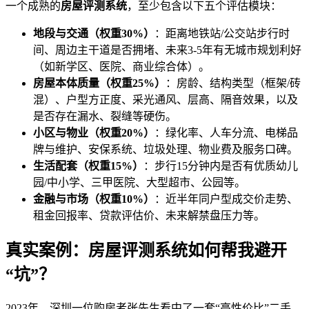
一个成熟的
房屋评测系统
，至少包含以下五个评估模块：
地段与交通（权重30%）
：距离地铁站/公交站步行时
间、周边主干道是否拥堵、未来3-5年有无城市规划利好
（如新学区、医院、商业综合体）。
房屋本体质量（权重25%）
：房龄、结构类型（框架/砖
混）、户型方正度、采光通风、层高、隔音效果，以及
是否存在漏水、裂缝等硬伤。
小区与物业（权重20%）
：绿化率、人车分流、电梯品
牌与维护、安保系统、垃圾处理、物业费及服务口碑。
生活配套（权重15%）
：步行15分钟内是否有优质幼儿
园/中小学、三甲医院、大型超市、公园等。
金融与市场（权重10%）
：近半年同户型成交价走势、
租金回报率、贷款评估价、未来解禁盘压力等。
真实案例：房屋评测系统如何帮我避开
“坑”？
2023年，深圳一位购房者张先生看中了一套“高性价比”二手