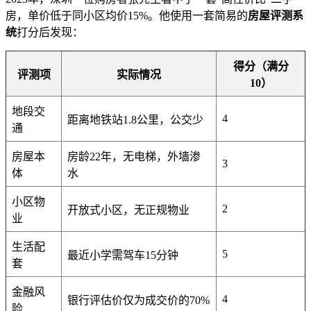
房，单价低于同小区均价15%。他使用一套简易的
房屋评测系
统
打分后发现：
得分（满分
评测项
实际情况
10）
地段交
4
距离地铁站1.8公里，公交少
通
房屋本
房龄22年，无电梯，外墙渗
3
体
水
小区物
2
开放式小区，无正规物业
业
生活配
5
最近小学需驾车15分钟
套
金融风
4
银行评估价仅为成交价的70%
险