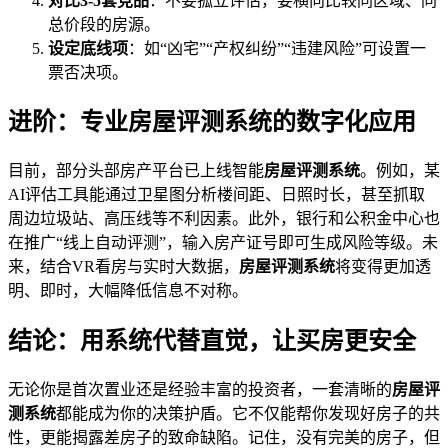
对比3-5套竞品
：不要孤立评估，要横向比较同区域、同
总价段的房源。
设定底线项
：如“凶宅”“产权纠纷”“违建风险”可设置一
票否决项。
进阶：专业房屋评测系统的数字化应用
目前，部分头部房产平台已上线智能
房屋评测系统
。例如，某
AI评估工具能通过卫星图分析楼间距、日照时长，甚至抓取
周边垃圾站、高压线等不利因素。此外，银行和公积金中心也
在推广“线上自动评测”，输入房产证号即可生成风险等级。未
来，结合VR看房与实时大数据，
房屋评测系统
将变得更加透
明、即时，大幅降低信息不对称。
结论：用系统代替直觉，让买房更安全
无论你是首次置业还是经验丰富的投资者，一套清晰的
房屋评
测系统
都能成为你的决策护盾。它不仅能帮你发现好房子的共
性，更能揭露差房子的致命缺陷。记住，没有完美的房子，但