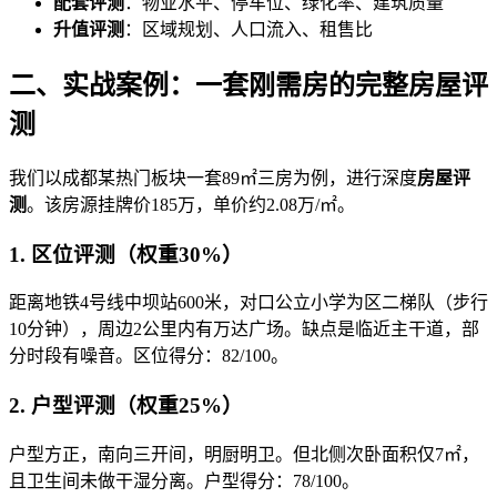
配套评测
：物业水平、停车位、绿化率、建筑质量
升值评测
：区域规划、人口流入、租售比
二、实战案例：一套刚需房的完整房屋评
测
我们以成都某热门板块一套89㎡三房为例，进行深度
房屋评
测
。该房源挂牌价185万，单价约2.08万/㎡。
1. 区位评测（权重30%）
距离地铁4号线中坝站600米，对口公立小学为区二梯队（步行
10分钟），周边2公里内有万达广场。缺点是临近主干道，部
分时段有噪音。区位得分：82/100。
2. 户型评测（权重25%）
户型方正，南向三开间，明厨明卫。但北侧次卧面积仅7㎡，
且卫生间未做干湿分离。户型得分：78/100。