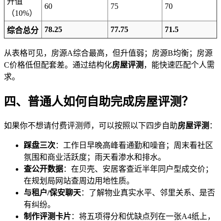
升值
60
75
70
（10%）
78.25
77.75
71.5
综合总分
从表格可见，房源A综合最高，但升值弱；房源B均衡；房源
C价格低但配套差。通过结构化
房屋评测
，能快速匹配个人需
求。
四、普通人如何自助完成房屋评测？
如果你不想请付费评测师，可以按照以下四步自助
房屋评测
：
踩盘三次
：工作日早晚高峰看通勤和噪音；周末看社区
氛围和商业活跃度；雨天看渗水和排水。
查公开数据
：在贝壳、安居客查近半年同户型成交价；
在规划局网站查周边用地性质。
与租户/保安聊天
：了解物业真实水平、邻里关系、是否
有纠纷。
制作评测卡片
：将五项得分和优缺点列在一张A4纸上，