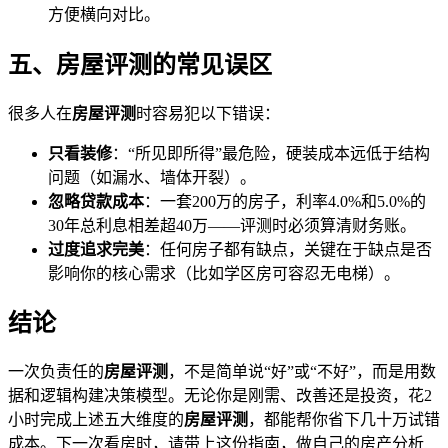
方便横向对比。
五、房屋评测的常见误区
很多人在
房屋评测
时容易犯以下错误：
只看装修
：“所见即所得”最危险，硬装成本远低于结构
问题（如漏水、墙体开裂）。
忽略贷款成本
：一套200万的房子，利率4.0%和5.0%的
30年总利息相差超40万——评测时必须算清财务账。
过度追求完美
：任何房子都有缺点，关键在于缺点是否
影响你的核心需求（比如学区房可容忍无电梯）。
结论
一次负责任的
房屋评测
，不是简单说“好”或“不好”，而是用数
据和逻辑构建决策模型。无论你是刚需、改善还是投资，花2
小时完成上述五大维度的
房屋评测
，都能帮你省下几十万试错
成本。下一次看房时，请带上这份指南，做自己的房产分析