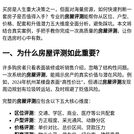
买房是人生重大决策之一，但面对海量房源，如何快速判断一
套房子是否值得入手？专业的
房屋评测
能帮你从区位、户型、
价格、配套和升值潜力五大维度全面分析，避免踩坑。本文将
结合真实案例，手把手教你完成一次高质量的
房屋评测
，让你
在选房时心中有数。
一、为什么房屋评测如此重要？
许多购房者只看表面装修或听销售介绍，忽略了结构性问题。
一次系统的
房屋评测
，能揭示房产的真实价值与潜在风险。例
如，2024年杭州某楼盘表面“高性价比”，但通过
房屋评测
发现
周边规划有垃圾转运站，及时规避了贬值风险。
完整的
房屋评测
应包含以下五大核心维度：
区位评测
：交通、学区、商业、医疗等公共配套
户型评测
：方正程度、采光通风、动静分区
价格评测
：单价对比、总价区间、贷款压力