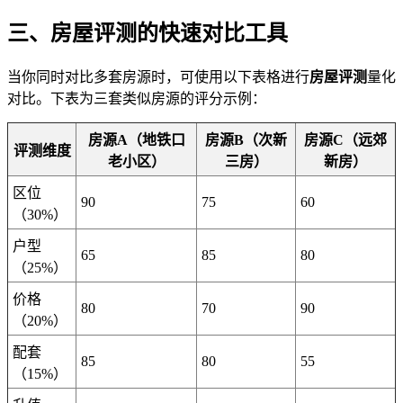
三、房屋评测的快速对比工具
当你同时对比多套房源时，可使用以下表格进行
房屋评测
量化
对比。下表为三套类似房源的评分示例：
房源A（地铁口
房源B（次新
房源C（远郊
评测维度
老小区）
三房）
新房）
区位
90
75
60
（30%）
户型
65
85
80
（25%）
价格
80
70
90
（20%）
配套
85
80
55
（15%）