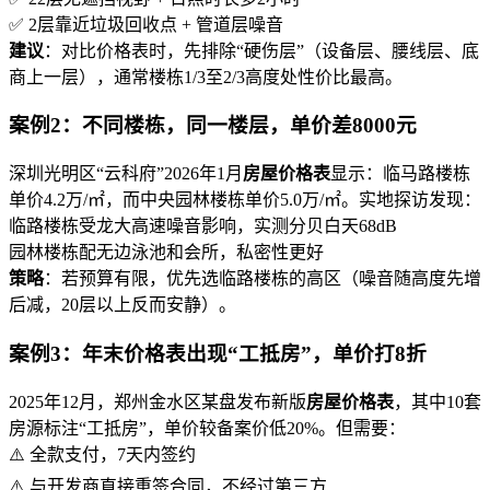
✅ 2层靠近垃圾回收点 + 管道层噪音
建议
：对比价格表时，先排除“硬伤层”（设备层、腰线层、底
商上一层），通常楼栋1/3至2/3高度处性价比最高。
案例2：不同楼栋，同一楼层，单价差8000元
深圳光明区“云科府”2026年1月
房屋价格表
显示：临马路楼栋
单价4.2万/㎡，而中央园林楼栋单价5.0万/㎡。实地探访发现：
临路楼栋受龙大高速噪音影响，实测分贝白天68dB
园林楼栋配无边泳池和会所，私密性更好
策略
：若预算有限，优先选临路楼栋的高区（噪音随高度先增
后减，20层以上反而安静）。
案例3：年末价格表出现“工抵房”，单价打8折
2025年12月，郑州金水区某盘发布新版
房屋价格表
，其中10套
房源标注“工抵房”，单价较备案价低20%。但需要：
⚠️ 全款支付，7天内签约
⚠️ 与开发商直接重签合同，不经过第三方