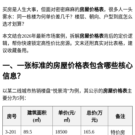
买房是人生大事，但面对密密麻麻的
房屋价格表
，很多人一头
雾水：同一栋楼为何单价差几千？楼层、朝向、户型到底怎么
选才划算？
本文结合2026年最新市场案例，拆解
房屋价格表
背后的定价逻
辑，帮你快速锁定高性价比房源。文末还附真实对比表格，建
议收藏备用。
一、一张标准的房屋价格表包含哪些核心
信息？
以某二线城市热销楼盘“悦景湾”为例，其公示的
房屋价格表
主
要分为5列：
建筑面积
单价(元/
总价(万
房号
备注
(㎡)
㎡)
元)
3-201
89.5
18500
165.6
特价房