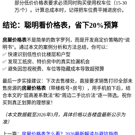
部分低价价格表要求必须同时购买使用权车位（15-30
万/个）。计算总成本时，记得把车位费平摊进房价。
结论：聪明看价格表，省下20%预算
房屋价格表
不是简单的数字罗列，而是开发商定价策略的“说
明书”。通过本文的案例分析和方法总结，你可以：
✅ 快速识别低性价比楼层和户型
✅ 发现工抵房、特价房中的真实捡漏机会
✅ 避免因忽视税费、车位等隐藏成本导致超预算
最后一步实操建议：下次去售楼处，直接要求销售打印全部未
售房源的
房屋价格表
（带楼栋号+房号），用手机拍下后，结
合本文的“层高差系数法”和“周边二手比价法”逐一筛选。祝你
买到真正划算的理想家！
（本文数据截至2026年3月，具体价格以各楼盘最新公示为
准）
上一篇：
房屋价格表怎么看？2026最新解读与避坑指南