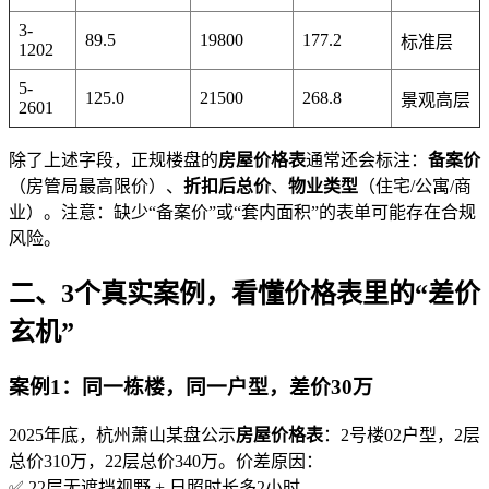
3-
89.5
19800
177.2
标准层
1202
5-
125.0
21500
268.8
景观高层
2601
除了上述字段，正规楼盘的
房屋价格表
通常还会标注：
备案价
（房管局最高限价）、
折扣后总价
、
物业类型
（住宅/公寓/商
业）。注意：缺少“备案价”或“套内面积”的表单可能存在合规
风险。
二、3个真实案例，看懂价格表里的“差价
玄机”
案例1：同一栋楼，同一户型，差价30万
2025年底，杭州萧山某盘公示
房屋价格表
：2号楼02户型，2层
总价310万，22层总价340万。价差原因：
✅ 22层无遮挡视野 + 日照时长多2小时