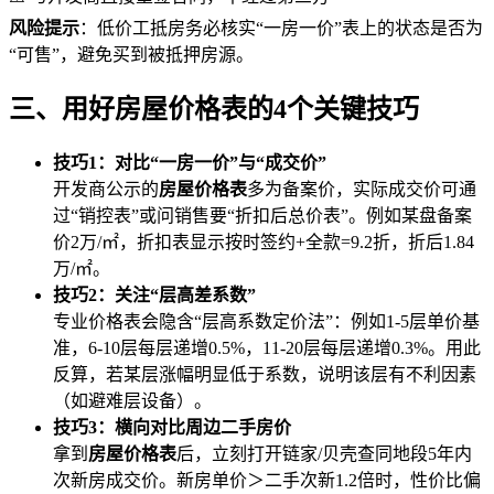
风险提示
：低价工抵房务必核实“一房一价”表上的状态是否为
“可售”，避免买到被抵押房源。
三、用好房屋价格表的4个关键技巧
技巧1：对比“一房一价”与“成交价”
开发商公示的
房屋价格表
多为备案价，实际成交价可通
过“销控表”或问销售要“折扣后总价表”。例如某盘备案
价2万/㎡，折扣表显示按时签约+全款=9.2折，折后1.84
万/㎡。
技巧2：关注“层高差系数”
专业价格表会隐含“层高系数定价法”：例如1-5层单价基
准，6-10层每层递增0.5%，11-20层每层递增0.3%。用此
反算，若某层涨幅明显低于系数，说明该层有不利因素
（如避难层设备）。
技巧3：横向对比周边二手房价
拿到
房屋价格表
后，立刻打开链家/贝壳查同地段5年内
次新房成交价。新房单价＞二手次新1.2倍时，性价比偏