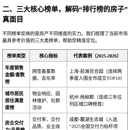
二、三大核心榜单，解码“排行榜的房子”
真面目
不同榜单反映的是房产不同维度的实力。我们梳理了当前市场
最具参考价值的三大类榜单，帮助您精准定位。
榜单类型
核心指标
代表案例（2025-2026）
年度销售
网签备案数
上海·前滩百合园（连续两
金额/套数
据、去化率
季度入围全市成交TOP10）
榜
城市居民
物业响应、园
杭州·杨柳郡（连续三年位
居住满意
林维护、社群
列区域口碑榜首）
度榜
活动
交付率、交付
成都·麓湖生态城（入选
房企交付
品质、业主收
“2025全国交付力标杆项
力/品质榜