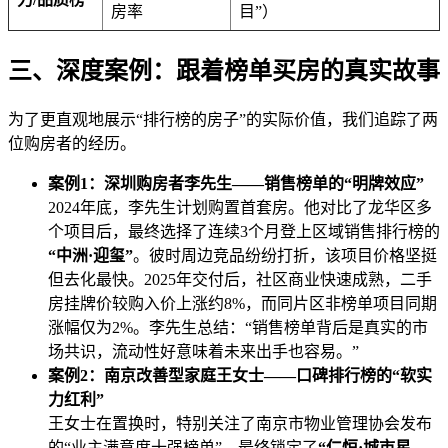
房率
目”）
三、深度案例：跟着榜单买房的真实故事
为了更直观地展示“排行榜的房子”的实际价值，我们追踪了两
位购房者的经历。
案例1：深圳购房者李先生——销售榜单的“明牌效应”
2024年底，李先生计划购置首套房。他对比了龙华区多
个项目后，最终选择了连续3个月登上区域销售排行榜的
“中洲·迎玺”
。彼时周边竞品纷纷打折，该项目价格坚挺
但去化最快。2025年交付后，社区商业快速成熟，二手
房挂牌价较购入价上涨约8%，而同片区非榜单项目同期
涨幅仅为2%。李先生总结：“销售榜单背后是真实的市
场共识，流动性好意味着未来出手也容易。”
案例2：南京改善型家庭王女士——口碑排行榜的“软实
力红利”
王女士在置换时，特别关注了南京市物业管理协会发布
的“业主满意度十强榜单”，最终锁定了
“仁恒·城市星