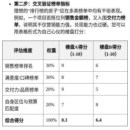
第二步：交叉验证榜单指标
理想的“排行榜的房子”应在多类榜单中均有不俗表现。
例如，一个项目若既位列
销售金额榜
，又入围
交付力榜
单
，说明其不仅营销能力强，兑现能力也过硬。您可以
用表格形式为自己心仪的楼盘打分：
楼盘A得分
楼盘B得分
评估维度
权重
（1-10）
（1-10）
30%
9
6
销售榜单排名
30%
8
7
满意度/口碑榜单
20%
9
5
交付力/品质榜单
自身区位与预算
20%
7
8
匹配度
100%
8.3
6.4
综合得分