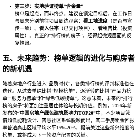
第三步：实地验证榜单“含金量”
榜单是起点，而非终点。建议在锁定目标后，在工作日
与周末分别前往项目周边观察：
看工地进度
（是否与宣
传一致）、
看入住率
（已交付项目）、
看租售比
（投资
属性）。真正的“排行榜的房子”，经得起微观层面的反
复推敲。
五、未来趋势：榜单逻辑的进化与购房者
的新机遇
随着房地产行业进入“品质时代”，各类排行榜的评判标准也在
迭代。从过去单纯比拼“规模榜单”，逐渐转向比拼“产品力榜
单”“服务力榜单”和“绿色低碳榜单”。这意味着，未来的“排行
榜的房子”将更加注重居住体验与长期价值。例如，2026年新
发布的
“中国房地产绿色建筑影响力TOP20”
中，不少项目凭
借超低能耗设计、智慧社区系统脱颖而出，其二手房租金回报
率普遍高出区域平均水平15%-20%。提前关注这些新兴维度的
榜单，或将成为下一轮资产配置的关键。