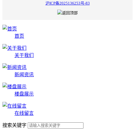
沪ICP备2025136253号-83
首页
关于我们
新闻资讯
楼盘展示
在线留言
搜索关键字