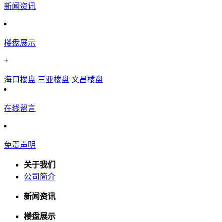
新闻资讯
楼盘展示
+
海口楼盘
三亚楼盘
文昌楼盘
在线留言
免责声明
关于我们
公司简介
新闻资讯
楼盘展示