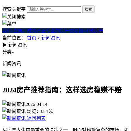
搜索关键字
我们·立志。成为真正专业的房产交易顾问
微房产
当前位置：
首页
>
新闻资讯
▶
新闻资讯
2024房产推荐指南：这样选房
分类
»
新闻资讯
2024房产推荐指南：这样选房稳赚不赔
2026-04-14
浏览：
684
次
返回列表
买房是人生中最重要的决策之一，但面对纷繁复杂的市场，如