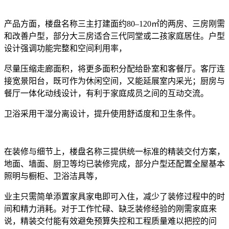
产品方面，楼盘名称三主打建面约80–120㎡的两房、三房刚需
和改善户型，部分大三房适合三代同堂或二孩家庭居住。户型
设计强调功能完整和空间利用率，
尽量压缩走廊面积，将更多面积分配给卧室和客餐厅。客厅连
接宽景阳台，既可作为休闲空间，又能延展室内采光；厨房与
餐厅一体化动线设计，有利于家庭成员之间的互动交流。
卫浴采用干湿分离设计，提升使用舒适度和卫生条件。
在装修与细节上，楼盘名称三提供统一标准的精装交付方案，
地面、墙面、厨卫等均已装修完成，部分户型还配置全屋基本
照明与橱柜、卫浴洁具等，
业主只需简单添置家具家电即可入住，减少了装修过程中的时
间和精力消耗。对于工作忙碌、缺乏装修经验的刚需家庭来
说，精装交付能有效避免预算失控和工程质量难以把控的问