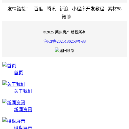
友情链接：
百度
腾讯
新浪
小程序开发教程
素材58
微博
©2025 莱州房产 版权所有
沪ICP备2025136253号-83
首页
关于我们
新闻资讯
楼盘展示