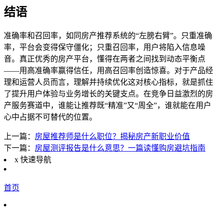
结语
准确率和召回率，如同房产推荐系统的“左膀右臂”。只重准确
率，平台会变得保守僵化；只重召回率，用户将陷入信息噪
音。真正优秀的房产平台，懂得在两者之间找到动态平衡点
——用高准确率赢得信任，用高召回率创造惊喜。对于产品经
理和运营人员而言，理解并持续优化这对核心指标，就是抓住
了提升用户体验与业务增长的关键支点。在竞争日益激烈的房
产服务赛道中，谁能让推荐既“精准”又“周全”，谁就能在用户
心中占据不可替代的位置。
上一篇：
房屋推荐师是什么职位？揭秘房产新职业价值
下一篇：
房屋测评报告是什么意思？一篇读懂购房避坑指南
x
快速导航
首页