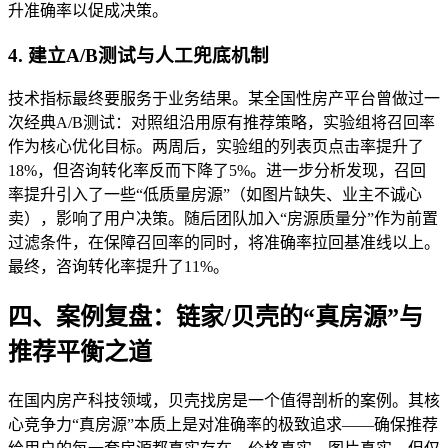
升准确率以促成决策。
4. 建立A/B测试与人工兜底机制
技术指标最终要服务于业务结果。某全国性房产平台曾做过一
次经典A/B测试：对照组沿用原有推荐策略，实验组将召回率
作为核心优化目标。两周后，实验组的列表页点击率提升了
18%，但咨询转化率反而下降了5%。进一步分析发现，召回
率提升引入了一些“低质量房源”（如图片缺失、业主不诚心
卖），影响了用户决策。随后团队加入“房源质量分”作为前置
过滤条件，在保障召回率的同时，将准确率拉回基准线以上。
最终，咨询转化率提升了11%。
四、案例复盘：链家/贝壳的“真房源”与
推荐平衡之道
在国内房产科技领域，贝壳找房是一个值得剖析的案例。其核
心竞争力“真房源”本质上是对准确率的极致追求——确保推荐