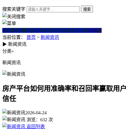
搜索关键字
我们·立志。成为真正专业的房产交易顾问
微房产
当前位置：
首页
>
新闻资讯
▶
新闻资讯
房产平台如何用准确率和召回
分类
»
新闻资讯
房产平台如何用准确率和召回率赢取用户
信任
2026-04-24
浏览：
632
次
返回列表