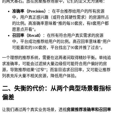
的两大基石。放在房屋推荐场景中，它们的定义尤为清晰：
准确率（Precision）
：在平台推荐给用户的所有房源
中，用户真正感兴趣（或符合其硬性需求）的房源所占
的比例。高准确率意味着“推的每10套房，有8套用户都
愿意点开看”。
召回率（Recall）
：在所有符合用户真实需求的房源
中，平台成功推荐给用户的比例。高召回率意味着“用户
可能喜欢的100套房，平台找出了90套并推了过去”。
一个理想的推荐系统，需要在这两者间取得精妙平衡。单纯追
求准确率，可能会过滤掉大量边缘但可能符合用户偏好的房
源，导致推荐结果“过窄”；而盲目追求召回率，又可能让推荐
列表充斥大量不相关房源，降低用户体验。
二、失衡的代价：从两个典型场景看指标
偏差
让我们通过两个真实业务场景，透视
房屋推荐准确率和召回率