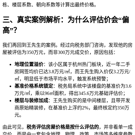
栋、楼层系数、朝向系数等计算出最终价格。
三、真实案例解析：为什么评估价会“偏
高”？
我们再回到王先生的案例。经过向税务部门咨询，发现他的房
屋被评估为350万元，而非300万元成交价，原因包括：
地理位置溢价
：该小区属于杭州热门板块，近一年二手
房网签均价已达3.8万元/㎡，而王先生购入价仅3.2万元/
㎡，明显低于市场平均水平，触发系统预警；
基准价格系统锁定
：税务局系统中该楼盘的基准价为3.6
万元/㎡，乘以96㎡面积，得出345.6万元基础评估价；
楼层与装修加成
：王先生购买的是中间楼层，且带开发
商原始精装修，在基准价上浮约2%，最终核定约350万
元。
由此可见，
税务评估房屋价格是按什么评估的
，并非看单一成
交价，而是由一套包含地理、物理、政策、市场等多维度参数