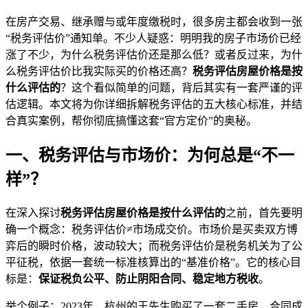
在房产交易、继承赠与或年度缴税时，很多房主都会收到一张
“税务评估价”通知单。不少人疑惑：明明我的房子市场价已经
涨了不少，为什么税务评估价还是那么低？或者反过来，为什
么税务评估价比我实际买的价格还高？
税务评估房屋价格是按
什么评估的
？这个看似简单的问题，背后其实有一套严谨的评
估逻辑。本文将为你详细拆解税务评估的五大核心标准，并结
合真实案例，帮你彻底搞懂这套“官方定价”的奥秘。
一、税务评估与市场价：为何总是“不一
样”？
在深入探讨
税务评估房屋价格是按什么评估的
之前，首先要明
确一个概念：税务评估价≠市场成交价。市场价是买卖双方博
弈后的瞬时价格，波动较大；而税务评估价是税务机关为了公
平征税，依据一套统一标准核算出的“基准价格”。它的核心目
标是：
保证税负公平、防止阴阳合同、稳定地方税收
。
举个例子：2023年，杭州的王先生购买了一套二手房，合同成