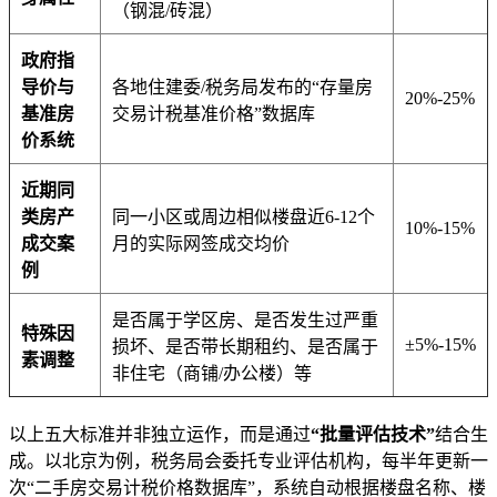
（钢混/砖混）
政府指
导价与
各地住建委/税务局发布的“存量房
20%-25%
基准房
交易计税基准价格”数据库
价系统
近期同
类房产
同一小区或周边相似楼盘近6-12个
10%-15%
成交案
月的实际网签成交均价
例
是否属于学区房、是否发生过严重
特殊因
±5%-15%
损坏、是否带长期租约、是否属于
素调整
非住宅（商铺/办公楼）等
以上五大标准并非独立运作，而是通过
“批量评估技术”
结合生
成。以北京为例，税务局会委托专业评估机构，每半年更新一
次“二手房交易计税价格数据库”，系统自动根据楼盘名称、楼